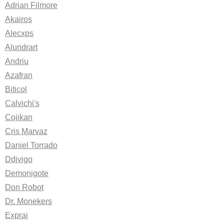
Adrian Filmore
Akairos
Alecxps
Alundrart
Andriu
Azafran
Biticol
Calvichi's
Cojikan
Cris Marvaz
Daniel Torrado
Ddjvigo
Demonigote
Don Robot
Dr. Monekers
Exprai