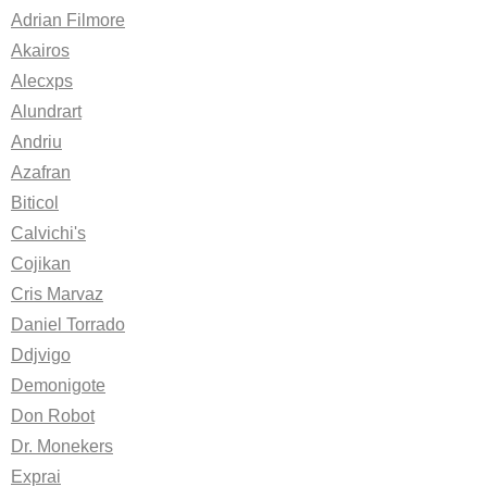
Adrian Filmore
Akairos
Alecxps
Alundrart
Andriu
Azafran
Biticol
Calvichi's
Cojikan
Cris Marvaz
Daniel Torrado
Ddjvigo
Demonigote
Don Robot
Dr. Monekers
Exprai