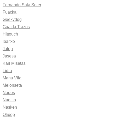
Fernando Sala Soler
Fuacka
Geekydog
Gualda Trazos
Hittouch
Ibaitxo
Jalop
Jasesa
Karl Misetas
Lidra
Manu Vila
Melonseta
Nados
Naolito
Nasken
Olipop