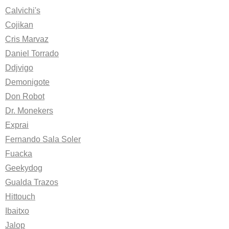
Calvichi's
Cojikan
Cris Marvaz
Daniel Torrado
Ddjvigo
Demonigote
Don Robot
Dr. Monekers
Exprai
Fernando Sala Soler
Fuacka
Geekydog
Gualda Trazos
Hittouch
Ibaitxo
Jalop