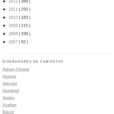
►
2012
( 389 )
►
2011
( 250 )
►
2010
( 183 )
►
2009
( 215 )
►
2008
( 339 )
►
2007
( 92 )
DISEÑADORES DE CAMISETAS
Adrian Filmore
Akairos
Alecxps
Alundrart
Andriu
Azafran
Biticol