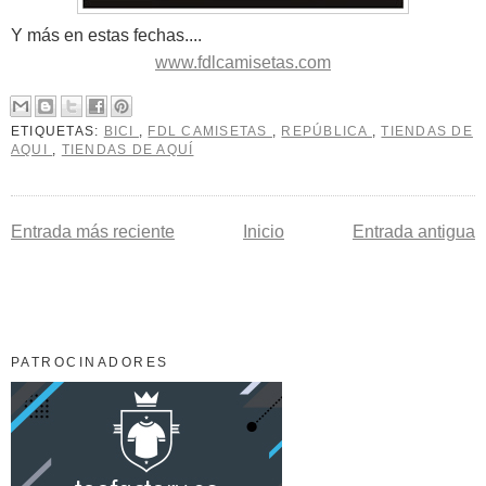
Y más en estas fechas....
www.fdlcamisetas.com
ETIQUETAS:
BICI
,
FDL CAMISETAS
,
REPÚBLICA
,
TIENDAS DE
AQUI
,
TIENDAS DE AQUÍ
Entrada más reciente
Inicio
Entrada antigua
PATROCINADORES