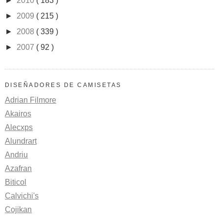
►
2010
( 183 )
►
2009
( 215 )
►
2008
( 339 )
►
2007
( 92 )
DISEÑADORES DE CAMISETAS
Adrian Filmore
Akairos
Alecxps
Alundrart
Andriu
Azafran
Biticol
Calvichi's
Cojikan