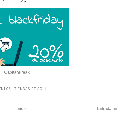
CapitanFreak
ENTOS
,
TIENDAS DE AQUÍ
Inicio
Entrada an