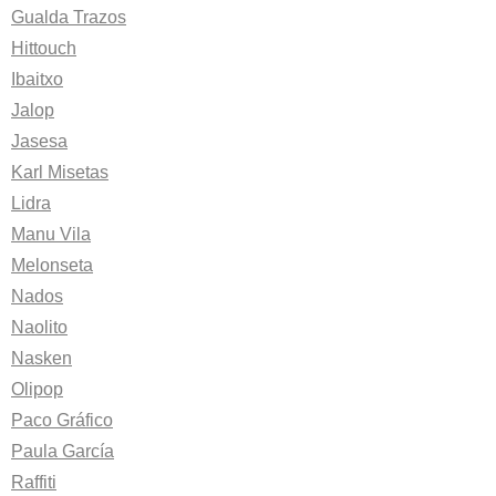
Gualda Trazos
Hittouch
Ibaitxo
Jalop
Jasesa
Karl Misetas
Lidra
Manu Vila
Melonseta
Nados
Naolito
Nasken
Olipop
Paco Gráfico
Paula García
Raffiti