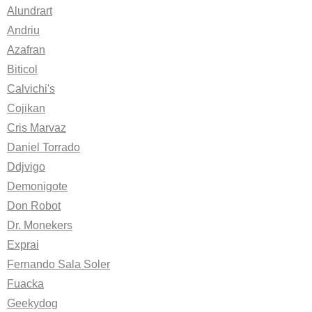
Alundrart
Andriu
Azafran
Biticol
Calvichi's
Cojikan
Cris Marvaz
Daniel Torrado
Ddjvigo
Demonigote
Don Robot
Dr. Monekers
Exprai
Fernando Sala Soler
Fuacka
Geekydog