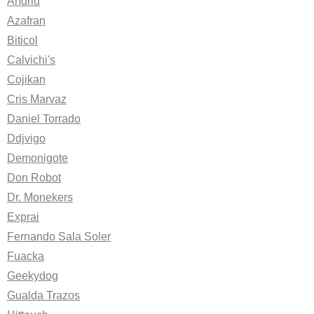
Andriu
Azafran
Biticol
Calvichi's
Cojikan
Cris Marvaz
Daniel Torrado
Ddjvigo
Demonigote
Don Robot
Dr. Monekers
Exprai
Fernando Sala Soler
Fuacka
Geekydog
Gualda Trazos