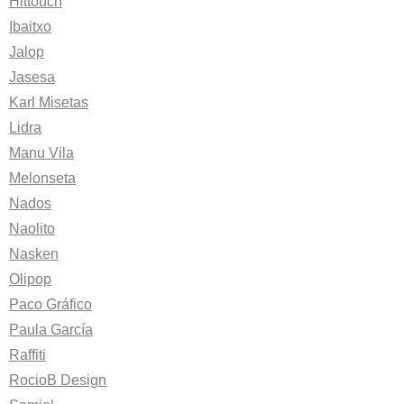
Hittouch
Ibaitxo
Jalop
Jasesa
Karl Misetas
Lidra
Manu Vila
Melonseta
Nados
Naolito
Nasken
Olipop
Paco Gráfico
Paula García
Raffiti
RocioB Design