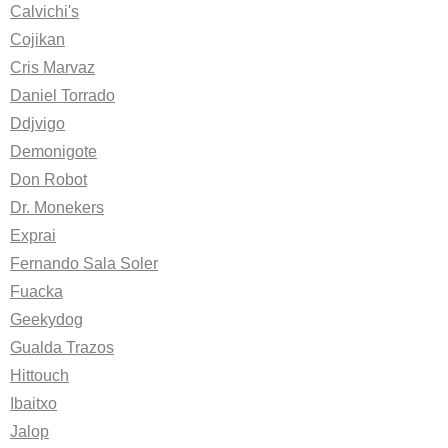
Calvichi's
Cojikan
Cris Marvaz
Daniel Torrado
Ddjvigo
Demonigote
Don Robot
Dr. Monekers
Exprai
Fernando Sala Soler
Fuacka
Geekydog
Gualda Trazos
Hittouch
Ibaitxo
Jalop