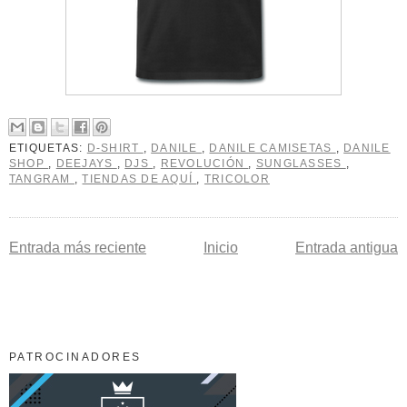
ETIQUETAS:
D-SHIRT
,
DANILE
,
DANILE CAMISETAS
,
DANILE
SHOP
,
DEEJAYS
,
DJS
,
REVOLUCIÓN
,
SUNGLASSES
,
TANGRAM
,
TIENDAS DE AQUÍ
,
TRICOLOR
Entrada más reciente
Inicio
Entrada antigua
PATROCINADORES