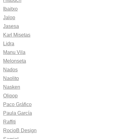
Hittouch
Ibaitxo
Jalop
Jasesa
Karl Misetas
Lidra
Manu Vila
Melonseta
Nados
Naolito
Nasken
Olipop
Paco Gráfico
Paula García
Raffiti
RocioB Design