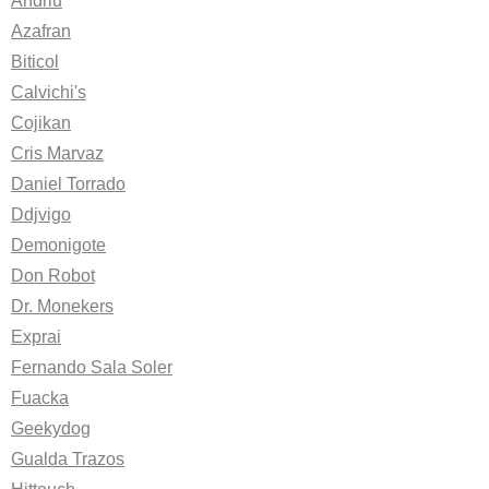
Andriu
Azafran
Biticol
Calvichi's
Cojikan
Cris Marvaz
Daniel Torrado
Ddjvigo
Demonigote
Don Robot
Dr. Monekers
Exprai
Fernando Sala Soler
Fuacka
Geekydog
Gualda Trazos