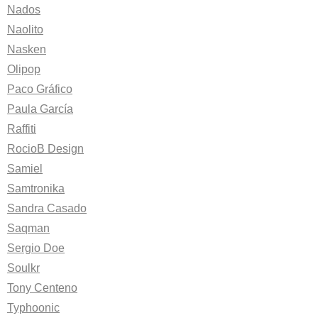
Nados
Naolito
Nasken
Olipop
Paco Gráfico
Paula García
Raffiti
RocioB Design
Samiel
Samtronika
Sandra Casado
Saqman
Sergio Doe
Soulkr
Tony Centeno
Typhoonic