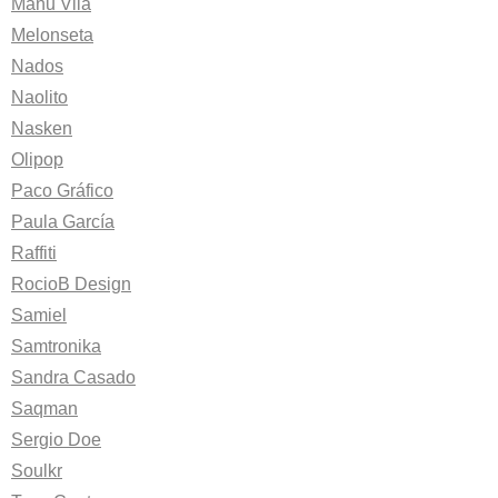
Manu Vila
Melonseta
Nados
Naolito
Nasken
Olipop
Paco Gráfico
Paula García
Raffiti
RocioB Design
Samiel
Samtronika
Sandra Casado
Saqman
Sergio Doe
Soulkr