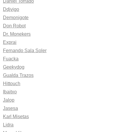
Daniel Torrado
Ddjvigo
Demonigote
Don Robot
Dr. Monekers
Exprai
Fernando Sala Soler
Fuacka
Geekydog
Gualda Trazos
Hittouch
Ibaitxo
Jalop
Jasesa
Karl Misetas
Lidra