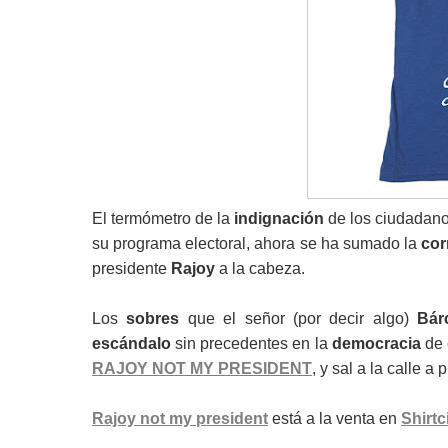
El termómetro de la
indignación
de los ciudadano
su programa electoral, ahora se ha sumado la
cor
presidente
Rajoy
a la cabeza.
Los
sobres
que el señor (por decir algo)
Bár
escándalo
sin precedentes en la
democracia
de 
RAJOY NOT MY PRESIDENT
, y sal a la calle a p
Rajoy not my president
está a la venta en
Shirtc