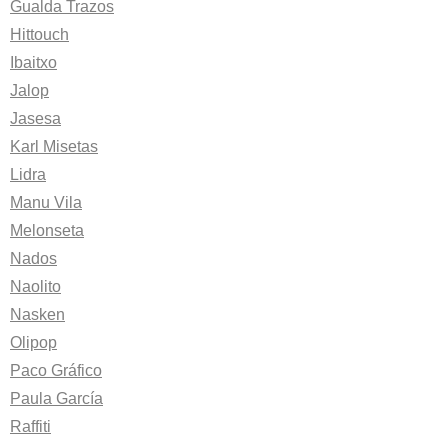
Gualda Trazos
Hittouch
Ibaitxo
Jalop
Jasesa
Karl Misetas
Lidra
Manu Vila
Melonseta
Nados
Naolito
Nasken
Olipop
Paco Gráfico
Paula García
Raffiti