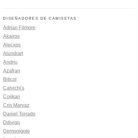
DISEÑADORES DE CAMISETAS
Adrian Filmore
Akairos
Alecxps
Alundrart
Andriu
Azafran
Biticol
Calvichi's
Cojikan
Cris Marvaz
Daniel Torrado
Ddjvigo
Demonigote