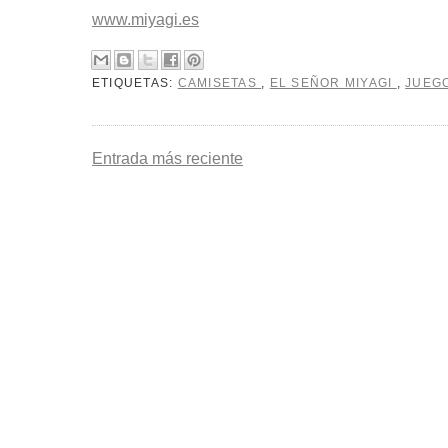
www.miyagi.es
ETIQUETAS:
CAMISETAS
,
EL SEÑOR MIYAGI
,
JUEG
Entrada más reciente