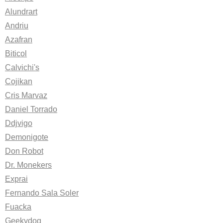
Alundrart
Andriu
Azafran
Biticol
Calvichi's
Cojikan
Cris Marvaz
Daniel Torrado
Ddjvigo
Demonigote
Don Robot
Dr. Monekers
Exprai
Fernando Sala Soler
Fuacka
Geekydog