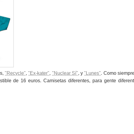
os,
"Recycle"
,
"Ex-kater"
,
"Nuclear Sí"
, y
"Lunes"
. Como siempre
sistible de 16 euros. Camisetas diferentes, para gente diferen