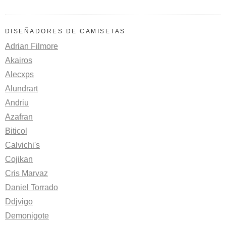
DISEÑADORES DE CAMISETAS
Adrian Filmore
Akairos
Alecxps
Alundrart
Andriu
Azafran
Biticol
Calvichi's
Cojikan
Cris Marvaz
Daniel Torrado
Ddjvigo
Demonigote