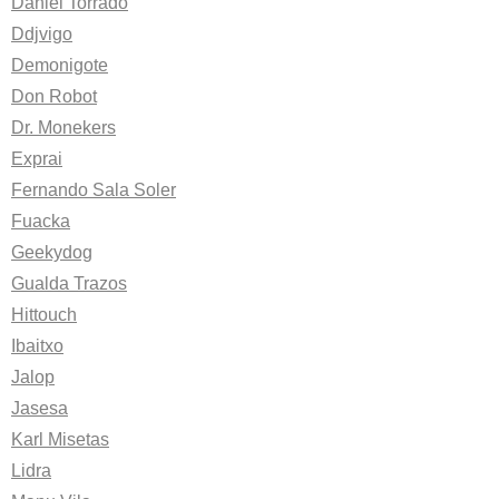
Daniel Torrado
Ddjvigo
Demonigote
Don Robot
Dr. Monekers
Exprai
Fernando Sala Soler
Fuacka
Geekydog
Gualda Trazos
Hittouch
Ibaitxo
Jalop
Jasesa
Karl Misetas
Lidra