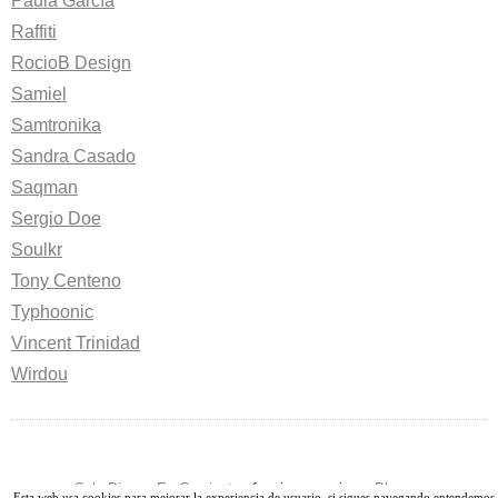
Paula García
Raffiti
RocioB Design
Samiel
Samtronika
Sandra Casado
Saqman
Sergio Doe
Soulkr
Tony Centeno
Typhoonic
Vincent Trinidad
Wirdou
-
Solo Pienso En Camisetas
funciona gracias a
Blogger
-
Esta web usa cookies para mejorar la experiencia de usuario, si sigues navegando entendemos