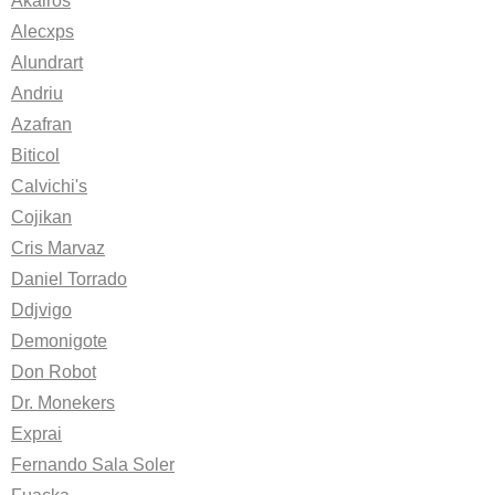
Akairos
Alecxps
Alundrart
Andriu
Azafran
Biticol
Calvichi's
Cojikan
Cris Marvaz
Daniel Torrado
Ddjvigo
Demonigote
Don Robot
Dr. Monekers
Exprai
Fernando Sala Soler