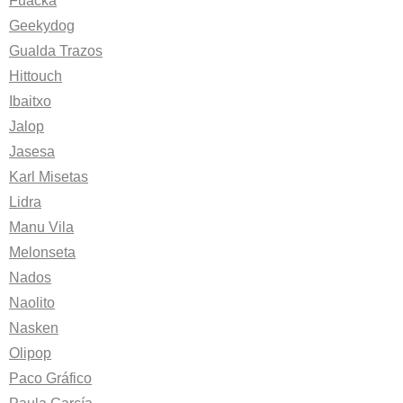
Fuacka
Geekydog
Gualda Trazos
Hittouch
Ibaitxo
Jalop
Jasesa
Karl Misetas
Lidra
Manu Vila
Melonseta
Nados
Naolito
Nasken
Olipop
Paco Gráfico