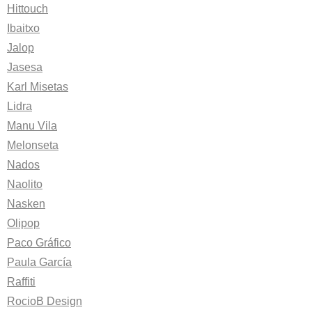
Hittouch
Ibaitxo
Jalop
Jasesa
Karl Misetas
Lidra
Manu Vila
Melonseta
Nados
Naolito
Nasken
Olipop
Paco Gráfico
Paula García
Raffiti
RocioB Design