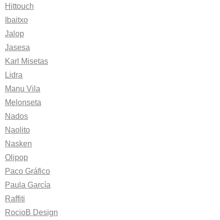
Hittouch
Ibaitxo
Jalop
Jasesa
Karl Misetas
Lidra
Manu Vila
Melonseta
Nados
Naolito
Nasken
Olipop
Paco Gráfico
Paula García
Raffiti
RocioB Design