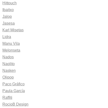
Hittouch
Ibaitxo
Jalop
Jasesa
Karl Misetas
Lidra
Manu Vila
Melonseta
Nados
Naolito
Nasken
Olipop
Paco Gráfico
Paula García
Raffiti
RocioB Design