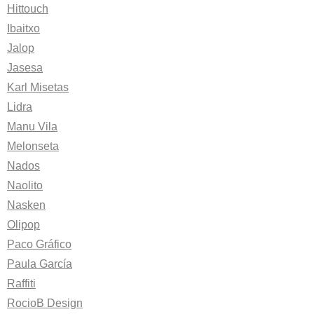
Hittouch
Ibaitxo
Jalop
Jasesa
Karl Misetas
Lidra
Manu Vila
Melonseta
Nados
Naolito
Nasken
Olipop
Paco Gráfico
Paula García
Raffiti
RocioB Design