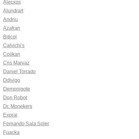
Alecxps
Alundrart
Andriu
Azafran
Biticol
Calvichi's
Cojikan
Cris Marvaz
Daniel Torrado
Ddjvigo
Demonigote
Don Robot
Dr. Monekers
Exprai
Fernando Sala Soler
Fuacka