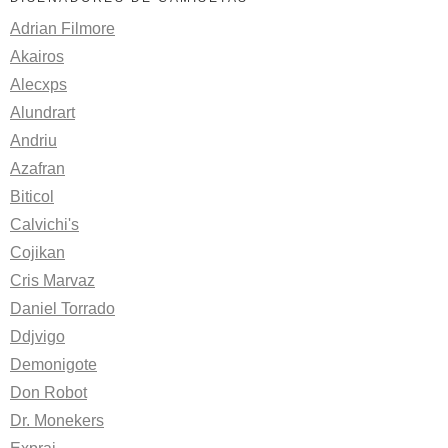
Adrian Filmore
Akairos
Alecxps
Alundrart
Andriu
Azafran
Biticol
Calvichi's
Cojikan
Cris Marvaz
Daniel Torrado
Ddjvigo
Demonigote
Don Robot
Dr. Monekers