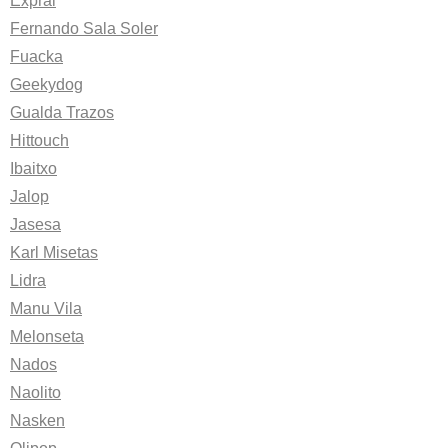
Exprai
Fernando Sala Soler
Fuacka
Geekydog
Gualda Trazos
Hittouch
Ibaitxo
Jalop
Jasesa
Karl Misetas
Lidra
Manu Vila
Melonseta
Nados
Naolito
Nasken