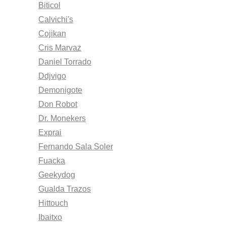
Biticol
Calvichi's
Cojikan
Cris Marvaz
Daniel Torrado
Ddjvigo
Demonigote
Don Robot
Dr. Monekers
Exprai
Fernando Sala Soler
Fuacka
Geekydog
Gualda Trazos
Hittouch
Ibaitxo