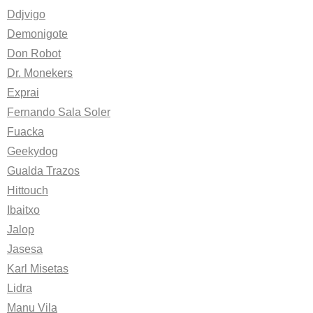
Ddjvigo
Demonigote
Don Robot
Dr. Monekers
Exprai
Fernando Sala Soler
Fuacka
Geekydog
Gualda Trazos
Hittouch
Ibaitxo
Jalop
Jasesa
Karl Misetas
Lidra
Manu Vila