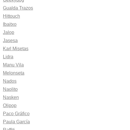
Gualda Trazos
Hittouch
Ibaitxo
Jalop
Jasesa
Karl Misetas
Lidra
Manu Vila
Melonseta
Nados
Naolito
Nasken
Olipop
Paco Gráfico
Paula García
Raffiti