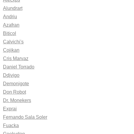
Alundrart
Andriu
Azafran
Biticol
Calvichi's
Cojikan
Cris Marvaz
Daniel Torrado
Ddjvigo
Demonigote
Don Robot
Dr. Monekers
Exprai
Fernando Sala Soler
Fuacka
Geekydog